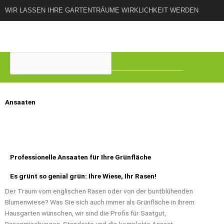
Zum
WIR LASSEN IHRE GARTENTRÄUME WIRKLICHKEIT WERDEN
Inhalt
springen
Suchen
Ansaaten
Professionelle Ansaaten für Ihre Grünfläche
Es grünt so genial grün: Ihre Wiese, Ihr Rasen!
Der Traum vom englischen Rasen oder von der buntblühenden
Blumenwiese? Was Sie sich auch immer als Grünfläche in Ihrem
Hausgarten wünschen, wir sind die Profis für Saatgut,
Rasenmischungen, Standorte und die komplette Ansaat.