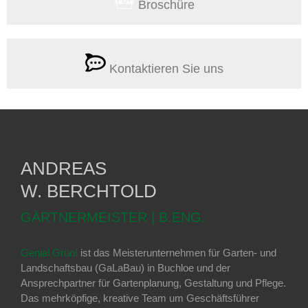
Broschüre
Kontaktieren Sie uns
ANDREAS
W. BERCHTOLD
GÄRTNERMEISTER | B.ENG.
Genial Grün!
ist das Meisterunternehmen für Garten- und
Landschaftsbau (GaLaBau) in Buchloe und der
Ansprechpartner für Gartenplanung, Gestaltung und Pflege.
Das mehrköpfige, kreative Team um Geschäftsführer