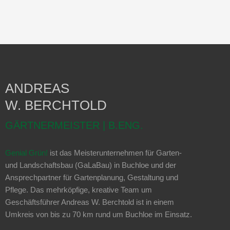
ANDREAS
W. BERCHTOLD
GÄRTNERMEISTER | B.ENG.
Genial Grün!
ist das Meisterunternehmen für Garten-
und Landschaftsbau (GaLaBau) in Buchloe und der
Ansprechpartner für Gartenplanung, Gestaltung und
Pflege. Das mehrköpfige, kreative Team um
Geschäftsführer Andreas W. Berchtold ist in einem
Umkreis von bis zu 70 km rund um Buchloe im Einsatz.