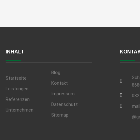
INHALT
KONTAK
Blog
Sch
Startseite
Kontakt
868
Leistungen
Impressum
082
Referenzen
Datenschutz
mai
Unternehmen
Sitemap
@ge