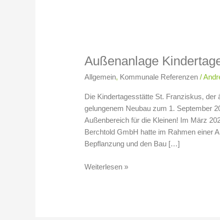
Außenanlage
Kindertagesstätte
Außenanlage Kindertages
St.
Franziskus
Allgemein
,
Kommunale Referenzen
/
Andr
Die Kindertagesstätte St. Franziskus, der 
gelungenem Neubau zum 1. September 2021
Außenbereich für die Kleinen! Im März 20
Berchtold GmbH hatte im Rahmen einer Au
Bepflanzung und den Bau […]
Weiterlesen »