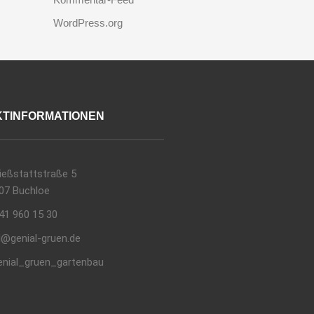
WordPress.org
TINFORMATIONEN
ießstattstraße 5
07 Buchloe
41 960 15 30
l@genial-gruen.de
nial_gruen_gartenbau