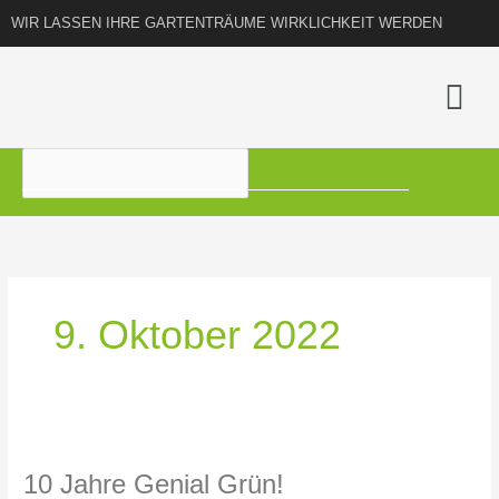
Zum
WIR LASSEN IHRE GARTENTRÄUME WIRKLICHKEIT WERDEN
Inhalt
springen
Suchen
9. Oktober 2022
10
Jahre
10 Jahre Genial Grün!
Genial