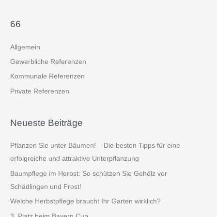
u
c
66
h
e
Allgemein
n
Gewerbliche Referenzen
n
Kommunale Referenzen
a
Private Referenzen
c
h
:
Neueste Beiträge
Pflanzen Sie unter Bäumen! – Die besten Tipps für eine
erfolgreiche und attraktive Unterpflanzung
Baumpflege im Herbst: So schützen Sie Gehölz vor
Schädlingen und Frost!
Welche Herbstpflege braucht Ihr Garten wirklich?
3. Platz beim Bayern Cup