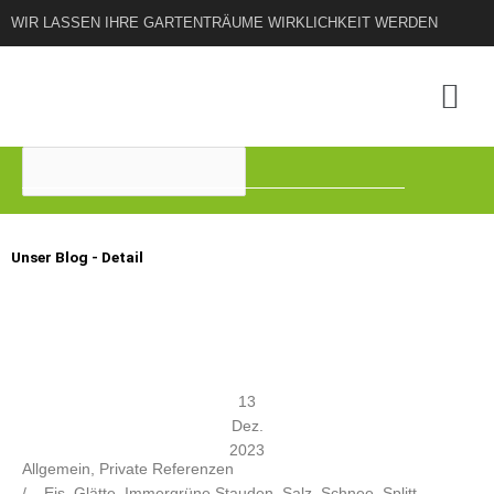
Zum
WIR LASSEN IHRE GARTENTRÄUME WIRKLICHKEIT WERDEN
Inhalt
springen
Suchen
Unser Blog - Detail
13
Dez.
2023
Allgemein
,
Private Referenzen
/
Eis
,
Glätte
,
Immergrüne Stauden
,
Salz
,
Schnee
,
Splitt
,