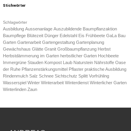
Stichwörter
Schlagwörter
Ausbildung
Aussenanlage
Auszubildende
Baumpflanzaktion
Baumpflege
Blütezeit
Dünger
Edelstahl
Eis
Frühbeete
GaLa Bau
Garten
Gartenarbeit
Gartengestaltung
Gartenplanung
Gewächshaus
Glätte
Granit
Großbaumpflanzung
Herbst
Herbstdämmerung im Garten
herbstlicher Garten
Hochbeete
Immergrüne Stauden
Kompost
Laub
Naturstein
Nährstoffe
Oase
der Ruhe
Pflanzenstärkungsmittel
Pflaster
praktische Ausbildung
Rindenmulch
Salz
Schnee
Sichtschutz
Splitt
Vorfrühling
Wasserspiel
Winter
Winterarbeit
Winterdienst
Winterlicher Garten
Winterlinden
Zaun