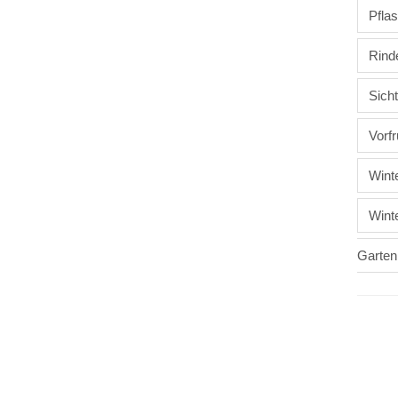
Pflas
Rind
Sich
Vorfr
Wint
Wint
Garten