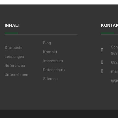
INHALT
KONTAK
Blog
Sch
Startseite
Kontakt
868
Leistungen
Impressum
082
Referenzen
Datenschutz
mai
Unternehmen
Sitemap
@ge