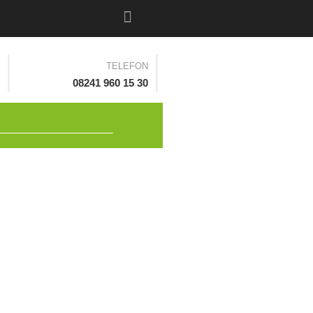
I
n
s
t
TELEFON
a
08241 960 15 30
g
r
a
uchen
m