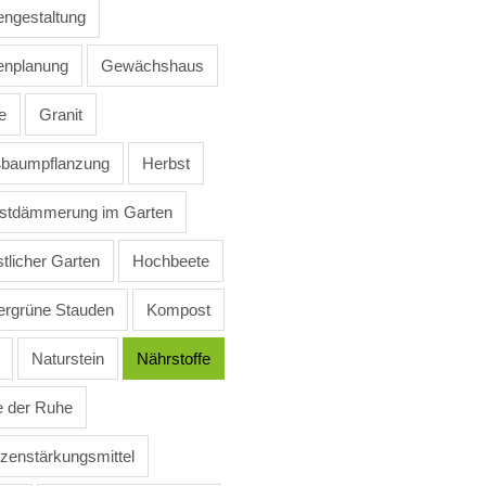
engestaltung
enplanung
Gewächshaus
e
Granit
baumpflanzung
Herbst
stdämmerung im Garten
tlicher Garten
Hochbeete
rgrüne Stauden
Kompost
Naturstein
Nährstoffe
 der Ruhe
nzenstärkungsmittel