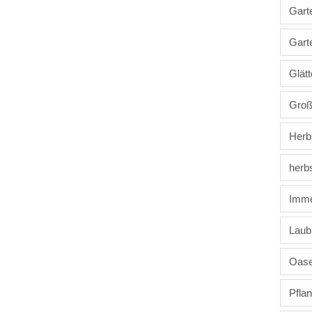
Gart
Gart
Glätt
Groß
Herb
herbs
Imme
Laub
Oase
Pfla