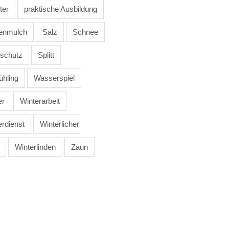
ter
praktische Ausbildung
enmulch
Salz
Schnee
tschutz
Splitt
ühling
Wasserspiel
er
Winterarbeit
erdienst
Winterlicher
Winterlinden
Zaun