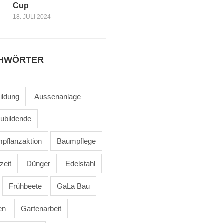
Cup
18. JULI 2024
CHWÖRTER
ildung
Aussenanlage
ubildende
pflanzaktion
Baumpflege
zeit
Dünger
Edelstahl
Frühbeete
GaLa Bau
en
Gartenarbeit