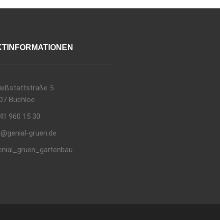
TINFORMATIONEN
ießstattstraße 5
07 Buchloe
41 960 15 30
l@genial-gruen.de
nial_gruen_gartenbau