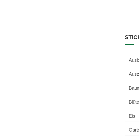
STI
Ausb
Ausz
Baum
Blüte
Eis
Gart