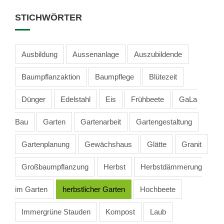
STICHWÖRTER
Ausbildung
Aussenanlage
Auszubildende
Baumpflanzaktion
Baumpflege
Blütezeit
Dünger
Edelstahl
Eis
Frühbeete
GaLa
Bau
Garten
Gartenarbeit
Gartengestaltung
Gartenplanung
Gewächshaus
Glätte
Granit
Großbaumpflanzung
Herbst
Herbstdämmerung
im Garten
herbstlicher Garten
Hochbeete
Immergrüne Stauden
Kompost
Laub