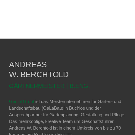
ANDREAS
W. BERCHTOLD
GÄRTNERMEISTER | B.ENG.
Genial Grün!
ist das Meisterunternehmen für Garten- und
Landschaftsbau (GaLaBau) in Buchloe und der
Ansprechpartner für Gartenplanung, Gestaltung und Pflege.
Das mehrköpfige, kreative Team um Geschäftsführer
Andreas W. Berchtold ist in einem Umkreis von bis zu 70
km rund um Buchloe im Einsatz.