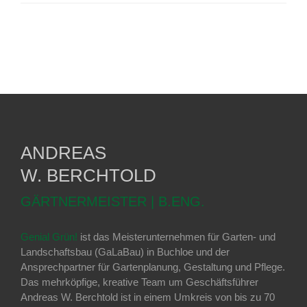
ANDREAS
W. BERCHTOLD
GÄRTNERMEISTER | B.ENG.
Genial Grün!
ist das Meisterunternehmen für Garten- und
Landschaftsbau (GaLaBau) in Buchloe und der
Ansprechpartner für Gartenplanung, Gestaltung und Pflege.
Das mehrköpfige, kreative Team um Geschäftsführer
Andreas W. Berchtold ist in einem Umkreis von bis zu 70