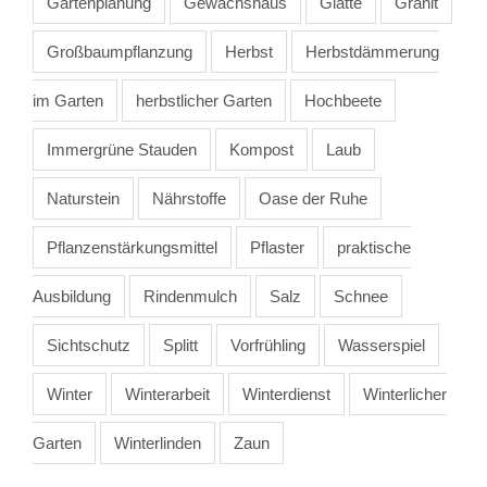
Gartenplanung
Gewächshaus
Glätte
Granit
Großbaumpflanzung
Herbst
Herbstdämmerung
im Garten
herbstlicher Garten
Hochbeete
Immergrüne Stauden
Kompost
Laub
Naturstein
Nährstoffe
Oase der Ruhe
Pflanzenstärkungsmittel
Pflaster
praktische
Ausbildung
Rindenmulch
Salz
Schnee
Sichtschutz
Splitt
Vorfrühling
Wasserspiel
Winter
Winterarbeit
Winterdienst
Winterlicher
Garten
Winterlinden
Zaun